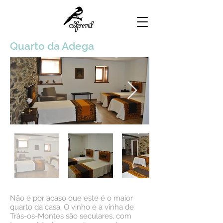
Quarto da Adega
Não é por acaso que este é o maior
quarto da casa. O vinho e a vinha de
Trás-os-Montes são seculares, com