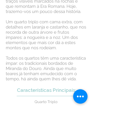
traços visíveis marcados na rochas e
que remontam à Era Romana. Hoje,
trazemo-vos um pouco dessa história.
Um quarto triplo com cama extra, com
detalhes em laranja e castanho, que nos
recorda de outra árvore e frutos
ímpares: a nogueira e a noz. Um dos
elementos que mais cor dá a estes
montes que nos rodeiam.
Todos os quartos têm uma característica
ímpar: os tradicionais bordados de
Miranda do Douro. Ainda que muito
teares já tenham emudecido com o
tempo, há ainda quem lhes dê vida.
Características Principais:
Quarto Triplo
Casa de banho privativa
TV LED
Adaptado para mobilidade reduzida